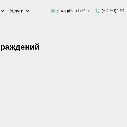
guaig@arch74.ru
(+7 351) 263-
Услуги
граждений