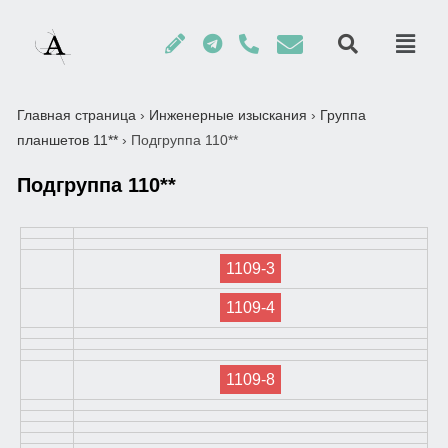
Главная страница
›
Инженерные изыскания
›
Группа
планшетов 11**
›
Подгруппа 110**
Подгруппа 110**
1109-3
1109-4
1109-8