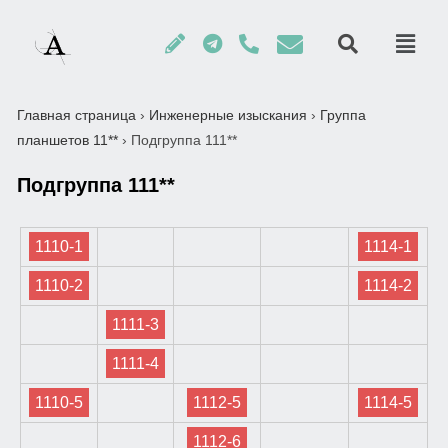
Главная страница
›
Инженерные изыскания
›
Группа
планшетов 11**
›
Подгруппа 111**
Подгруппа 111**
1110-1
1114-1
1110-2
1114-2
1111-3
1111-4
1110-5
1112-5
1114-5
1112-6