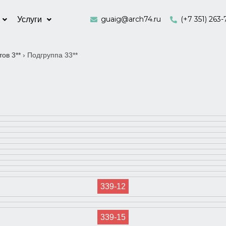
guaig@arch74.ru
(+7 351) 263-
Услуги
ов 3**
›
Подгруппа 33**
339-12
339-15