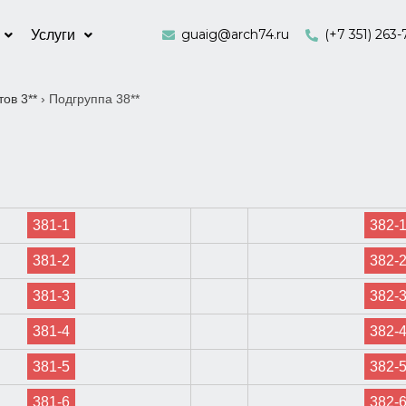
guaig@arch74.ru
(+7 351) 263-
Услуги
ов 3**
›
Подгруппа 38**
381-1
382-
381-2
382-
381-3
382-
381-4
382-
381-5
382-
381-6
382-