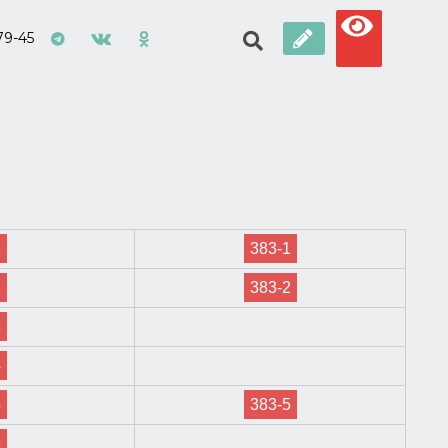
79-45
1
383-1
2
383-2
3
4
5
383-5
6