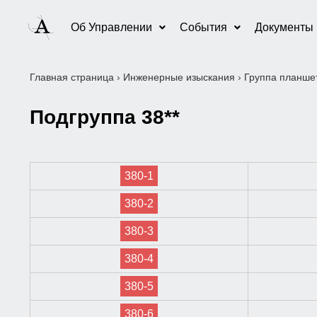
Об Управлении
События
Документы
Главная страница
›
Инженерные изыскания
›
Группа планшет
Подгруппа 38**
380-1
380-2
380-3
380-4
380-5
380-6