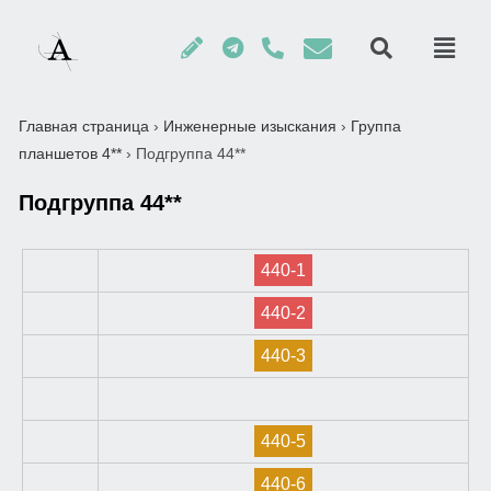
Главная страница
›
Инженерные изыскания
›
Группа
планшетов 4**
›
Подгруппа 44**
Подгруппа 44**
440-1
440-2
440-3
440-5
440-6