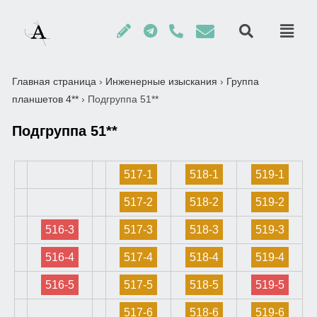
Главная страница
›
Инженерные изыскания
›
Группа
планшетов 4**
›
Подгруппа 51**
Подгруппа 51**
517-1
518-1
519-1
517-2
518-2
519-2
516-3
517-3
518-3
519-3
516-4
517-4
518-4
519-4
516-5
517-5
518-5
519-5
517-6
518-6
519-6