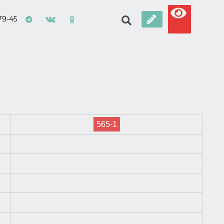
79-45
565-1