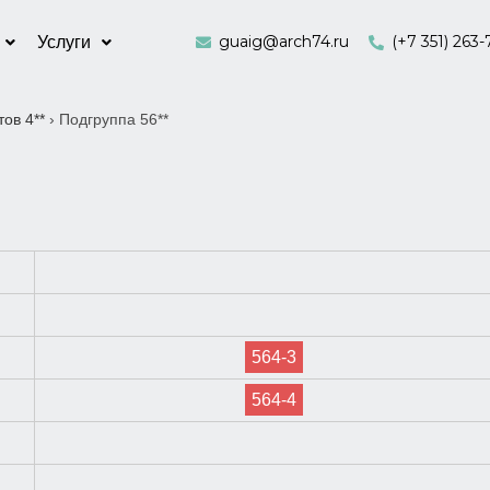
guaig@arch74.ru
(+7 351) 263-
Услуги
ов 4**
›
Подгруппа 56**
564-3
564-4