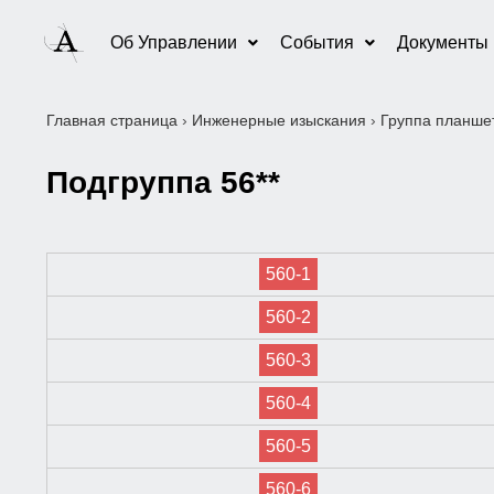
Об Управлении
События
Документы
Главная страница
›
Инженерные изыскания
›
Группа планшет
Подгруппа 56**
560-1
560-2
560-3
560-4
560-5
560-6