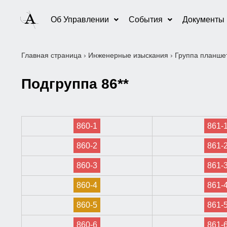
Об Управлении
События
Документы
Главная страница
›
Инженерные изыскания
›
Группа планшет
Подгруппа 86**
860-1
861-
860-2
861-
860-3
861-
860-4
861-
860-5
861-
860-6
861-