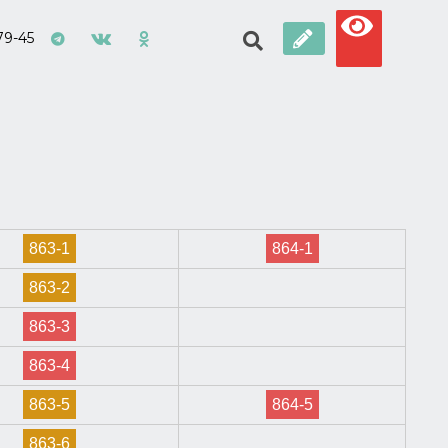
79-45
863-1
864-1
863-2
863-3
863-4
863-5
864-5
863-6