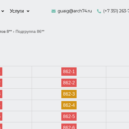
guaig@arch74.ru
(+7 351) 263-
Услуги
ов 8**
›
Подгруппа 86**
1
862-1
2
862-2
3
862-3
4
862-4
5
862-5
6
862-6