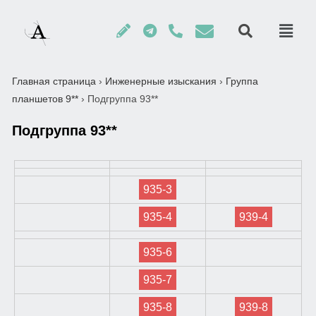
Главная страница
›
Инженерные изыскания
›
Группа
планшетов 9**
›
Подгруппа 93**
Подгруппа 93**
935-3
935-4
939-4
935-6
935-7
935-8
939-8