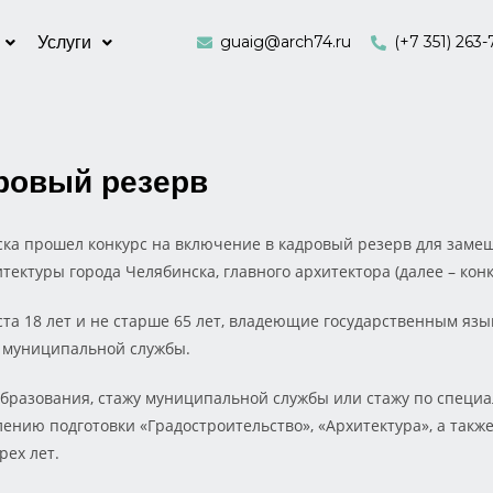
guaig@arch74.ru
(+7 351) 263-
Услуги
дровый резерв
нска прошел конкурс на включение в кадровый резерв для зам
ектуры города Челябинска, главного архитектора (далее – конк
аста 18 лет и не старше 65 лет, владеющие государственным я
 муниципальной службы.
разования, стажу муниципальной службы или стажу по специа
нию подготовки «Градостроительство», «Архитектура», а также
рех лет.