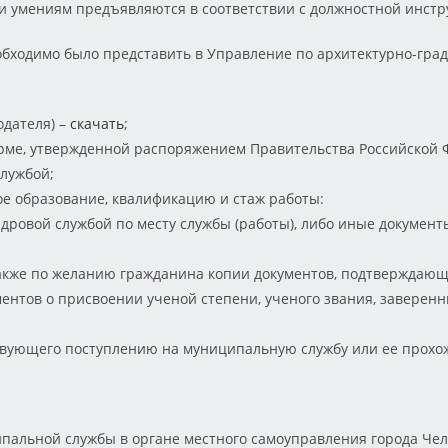
 умениям предъявляются в соответствии с должностной инстр
еобходимо было представить в Управление по архитектурно-гр
одателя) –
скачать
;
ме, утвержденной распоряжением Правительства Российской Фе
лужбой;
 образование, квалификацию и стаж работы:
дровой службой по месту службы (работы), либо иные докумен
 также по желанию гражданина копии документов, подтвержда
ентов о присвоении ученой степени, ученого звания, заверенн
ствующего поступлению на муниципальную службу или ее прохож
льной службы в органе местного самоуправления города Челя