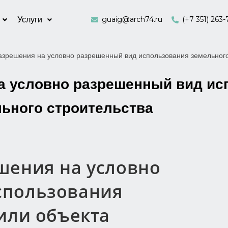
guaig@arch74.ru
(+7 351) 263-
Услуги
азрешения на условно разрешенный вид использования земельного 
а условно разрешенный вид ис
льного строительства
шения на условно
спользования
или объекта