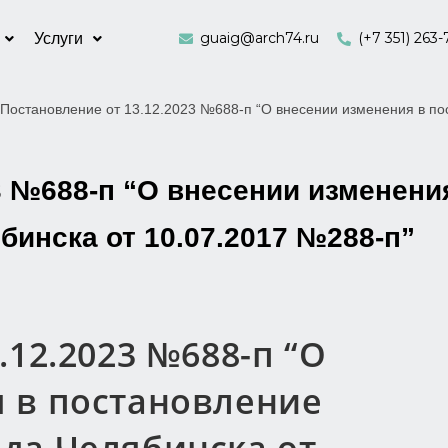
guaig@arch74.ru
(+7 351) 263-
Услуги
Постановление от 13.12.2023 №688-п “О внесении изменения в п
3 №688-п “О внесении изменени
инска от 10.07.2017 №288-п”
.12.2023 №688-п “О
 в постановление