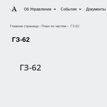
Об Управлении
События
Документы
Главная страница
›
План по частям
›
ГЗ-62
ГЗ-62
ГЗ-62