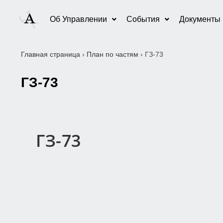
Об Управлении
События
Документы
Главная страница
›
План по частям
›
ГЗ-73
ГЗ-73
ГЗ-73