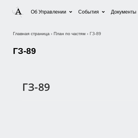
Об Управлении
События
Документы
Главная страница
›
План по частям
›
ГЗ-89
ГЗ-89
ГЗ-89