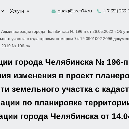
guaig@arch74.ru
(+7 351) 263-
Услуги
 Администрации города Челябинска № 196-п от 26.05.2022 «Об утв
льного участка с кадастровым номером 74:19:0901002:2096 докуме
4.2010 № 106-п»
и города Челябинска № 196-п 
ия изменения в проект планеро
сти земельного участка с када
тации по планировке территори
ии города Челябинска от 14.0