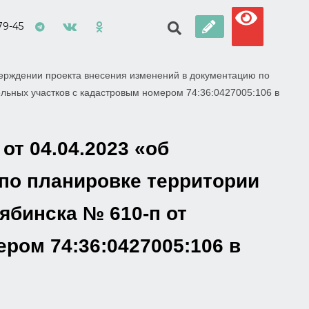
79-45
верждении проекта внесения изменений в документацию по
льных участков с кадастровым номером 74:36:0427005:106 в
т 04.04.2023 «об
по планировке территории
ябинска № 610-п от
ером 74:36:0427005:106 в