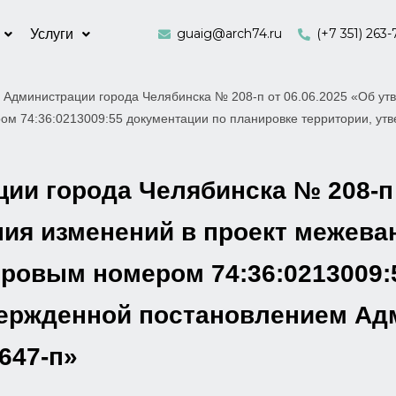
guaig@arch74.ru
(+7 351) 263-
Услуги
 Администрации города Челябинска № 208-п от 06.06.2025 «Об ут
ером 74:36:0213009:55 документации по планировке территории, у
и города Челябинска № 208-п 
ия изменений в проект межеван
тровым номером 74:36:0213009:
вержденной постановлением Ад
647-п»