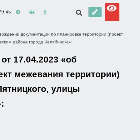
79-45
ерждении документации по планировке территории (проект
ческом районе города Челябинска»:
т 17.04.2023 «об
ект межевания территории)
Пятницкого, улицы
: