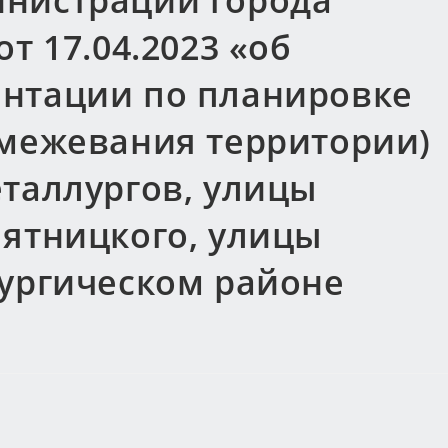
нистрации города
т 17.04.2023 «об
нтации по планировке
 межевания территории)
еталлургов, улицы
Пятницкого, улицы
лургическом районе