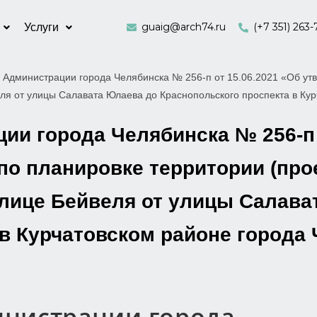
guaig@arch74.ru
(+7 351) 263-
Услуги
 Администрации города Челябинска № 256-п от 15.06.2021 «Об утв
еля от улицы Салавата Юлаева до Краснопольского проспекта в Ку
и города Челябинска № 256-п 
о планировке территории (прое
улице Бейвеля от улицы Салава
в Курчатовском районе города