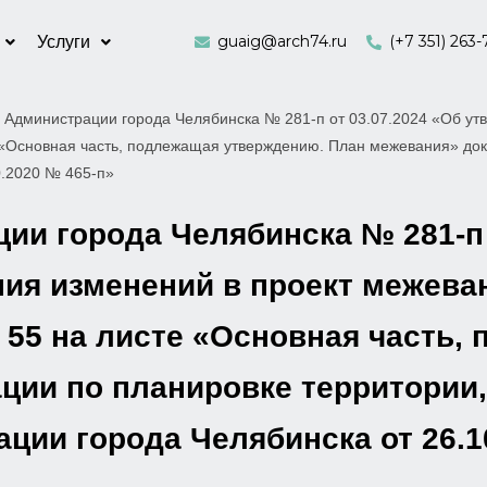
guaig@arch74.ru
(+7 351) 263-
Услуги
 Администрации города Челябинска № 281-п от 03.07.2024 «Об ут
те «Основная часть, подлежащая утверждению. План межевания» до
0.2020 № 465-п»
и города Челябинска № 281-п 
ия изменений в проект межеван
 55 на листе «Основная часть,
ции по планировке территории
ии города Челябинска от 26.1