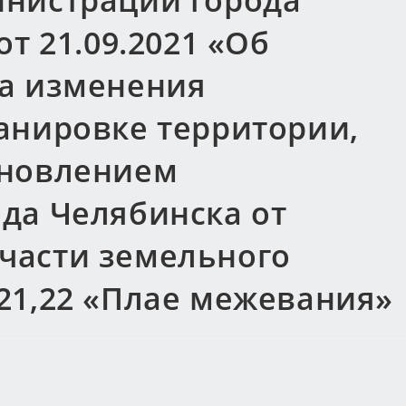
нистрации города
т 21.09.2021 «Об
а изменения
анировке территории,
ановлением
да Челябинска от
в части земельного
21,22 «Плае межевания»