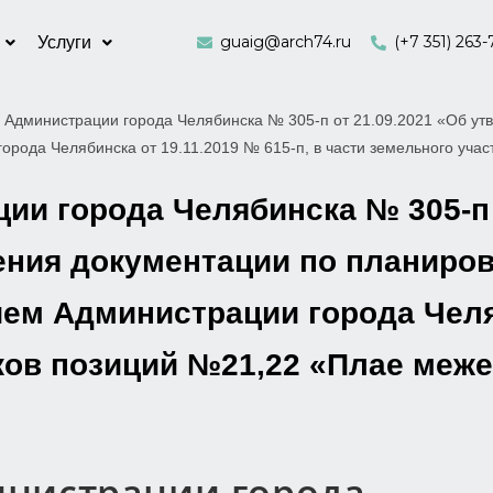
guaig@arch74.ru
(+7 351) 263-
Услуги
 Администрации города Челябинска № 305-п от 21.09.2021 «Об ут
орода Челябинска от 19.11.2019 № 615-п, в части земельного уча
и города Челябинска № 305-п 
ения документации по планиров
ем Администрации города Челяб
тков позиций №21,22 «Плае меж