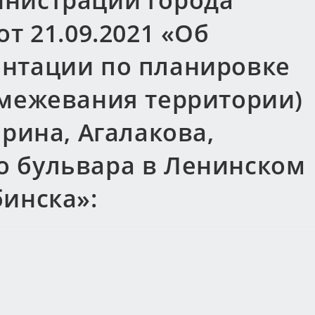
нистрации города
т 21.09.2021 «Об
нтации по планировке
 межевания территории)
арина, Агалакова,
 бульвара в Ленинском
бинска»: