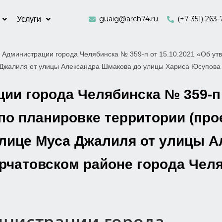
guaig@arch74.ru
(+7 351) 263-
Услуги
 Администрации города Челябинска № 359-п от 15.10.2021 «Об утв
 Джалиля от улицы Александра Шмакова до улицы Хариса Юсупова 
и города Челябинска № 359-п 
о планировке территории (прое
улице Муса Джалиля от улицы 
рчатовском районе города Чел