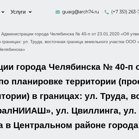
guaig@arch74.ru
(+7 351) 263-
Услуги
 Администрации города Челябинска № 40-п от 23.01.2020 «Об утве
 границах: ул. Труда, восточная граница земельного участка ООО 
 Челябинска»
и города Челябинска № 40-п о
по планировке территории (про
ории) в границах: ул. Труда, в
алНИИАШ», ул. Цвиллинга, ул. 
а в Центральном районе город