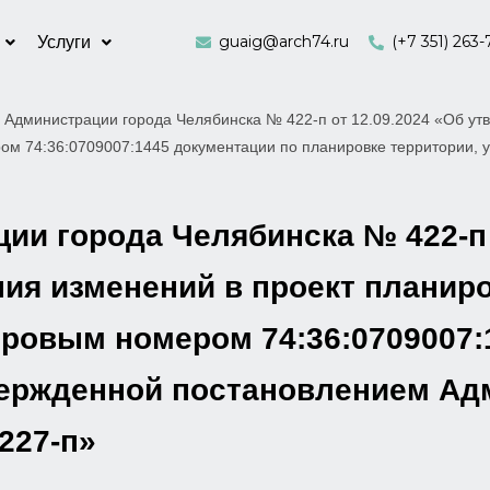
guaig@arch74.ru
(+7 351) 263-
Услуги
 Администрации города Челябинска № 422-п от 12.09.2024 «Об утв
ером 74:36:0709007:1445 документации по планировке территории,
и города Челябинска № 422-п 
ия изменений в проект планиро
тровым номером 74:36:0709007:
вержденной постановлением Ад
227-п»