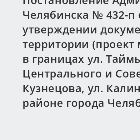
Постановление Адми
Челябинска № 432-п о
утверждении докуме
территории (проект
в границах ул. Тайм
Центрального и Сове
Кузнецова, ул. Кали
районе города Челя