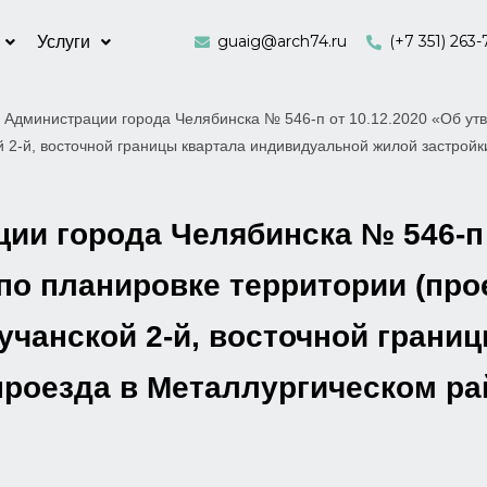
guaig@arch74.ru
(+7 351) 263-
Услуги
 Администрации города Челябинска № 546-п от 10.12.2020 «Об утв
й 2-й, восточной границы квартала индивидуальной жилой застрой
и города Челябинска № 546-п 
по планировке территории (про
 Щучанской 2-й, восточной гран
проезда в Металлургическом р