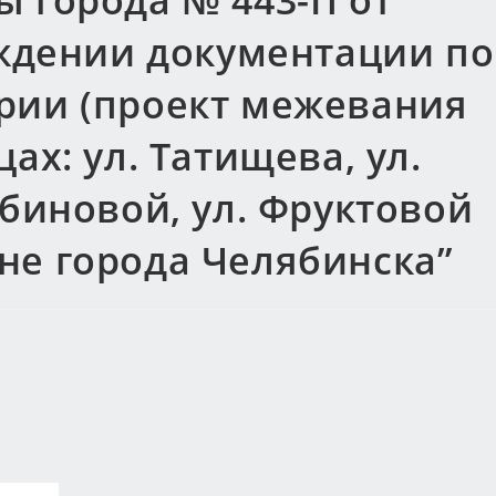
 города № 443-П от
рждении документации по
рии (проект межевания
ах: ул. Татищева, ул.
убиновой, ул. Фруктовой
не города Челябинска”