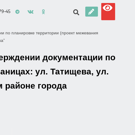
79-45
ии по планировке территории (проект межевания
ка”
верждении документации по
аницах: ул. Татищева, ул.
м районе города