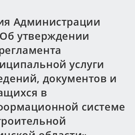
ия Администрации
«Об утверждении
регламента
иципальной услуги
едений, документов и
ащихся в
формационной системе
троительной