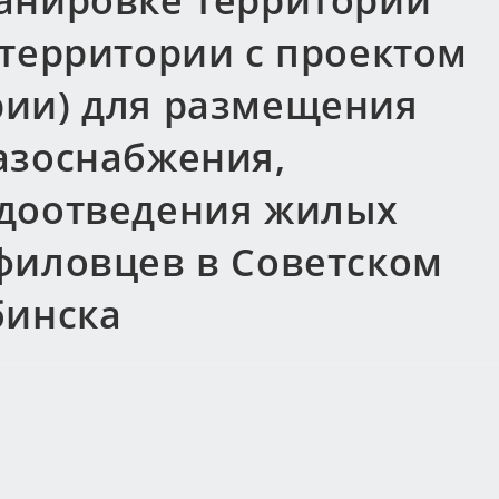
анировке территории
 территории с проектом
ии) для размещения
азоснабжения,
одоотведения жилых
филовцев в Советском
бинска