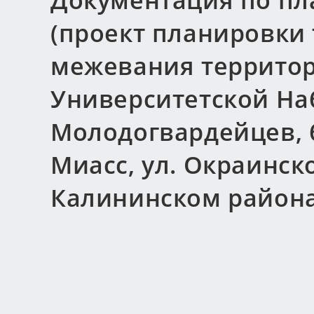
Документация по пл
(проект планировки
межевания территори
Университетской На
Молодогвардейцев, 
Миасс, ул. Окраинск
Калининском района