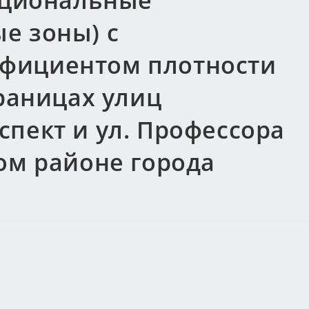
кциональные
е зоны) с
фициентом плотности
границах улиц
пект и ул. Профессора
ом районе города