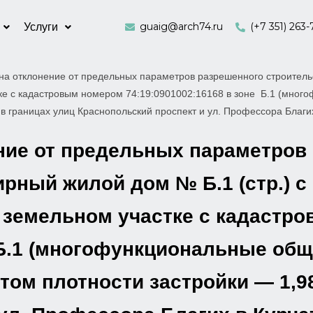
guaig@arch74.ru
(+7 351) 263-
Услуги
а отклонение от предельных параметров разрешенного строительс
стке с кадастровым номером 74:19:0901002:16168 в зоне Б.1 (мно
 границах улиц Краснопольский проспект и ул. Профессора Благи
ние от предельных параметров
рный жилой дом № Б.1 (стр.) 
на земельном участке с кадаст
 Б.1 (многофункциональные об
м плотности застройки — 1,98