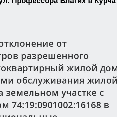
ул. Профессора Благих в Курча
отклонение от
тров разрешенного
гоквартирный жилой до
ктами обслуживания жило
на земельном участке с
 74:19:0901002:16168 в