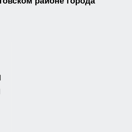
товском районе города
м
й