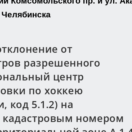
нии Комсомольского пр. и ул. А
 Челябинска
отклонение от
тров разрешенного
иональный центр
овки по хоккею
 код 5.1.2) на
с кадастровым номером