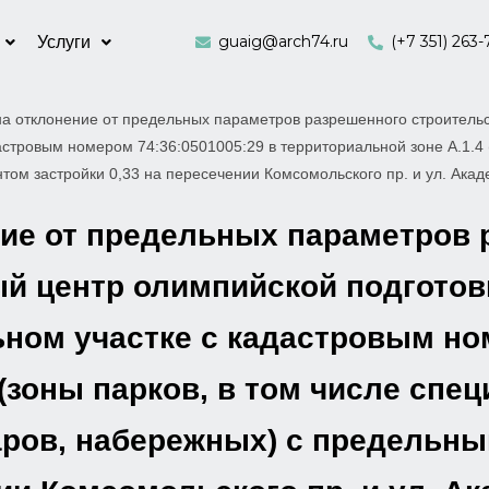
guaig@arch74.ru
(+7 351) 263-
Услуги
а отклонение от предельных параметров разрешенного строительс
дастровым номером 74:36:0501005:29 в территориальной зоне А.1.4
том застройки 0,33 на пересечении Комсомольского пр. и ул. Ака
ние от предельных параметров
ый центр олимпийской подготов
льном участке с кадастровым но
 (зоны парков, в том числе спе
варов, набережных) с предель