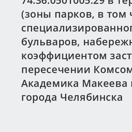
74:36:0501005:29 в т
(зоны парков, в том
специализированног
бульваров, набереж
коэффициентом заст
пересечении Комсомо
Академика Макеева 
города Челябинска