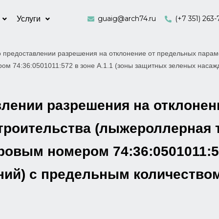
guaig@arch74.ru
(+7 351) 263-
Услуги
 предоставлении разрешения на отклонение от предельных парам
ером 74:36:0501011:572 в зоне А.1.1 (зоны защитных зеленых наса
влении разрешения на отклонен
оительства (лыжероллерная тра
ровым номером 74:36:0501011:57
ий) с предельным количеством