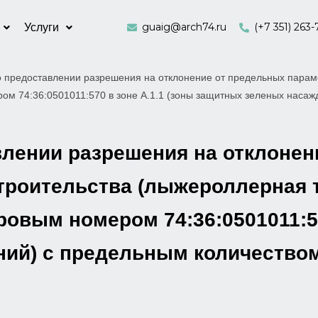
guaig@arch74.ru
(+7 351) 263-
Услуги
 предоставлении разрешения на отклонение от предельных парам
ером 74:36:0501011:570 в зоне А.1.1 (зоны защитных зеленых наса
влении разрешения на отклонен
оительства (лыжероллерная тра
ровым номером 74:36:0501011:57
ий) с предельным количеством