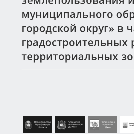
землепользования и
муниципального об
городской округ» в 
градостроительных 
территориальных зон Б