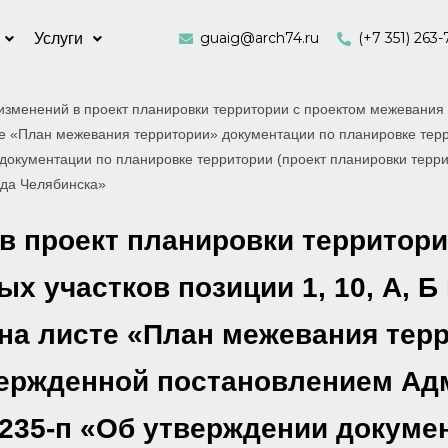
guaig@arch74.ru
(+7 351) 263-
Услуги
изменений в проект планировки территории с проектом межевания т
сте «План межевания территории» документации по планировке те
 документации по планировке территории (проект планировки терр
ода Челябинска»
в проект планировки территор
х участков позиции 1, 10, А, Б
 на листе «План межевания тер
вержденной постановлением Ад
 235-п «Об утверждении докуме