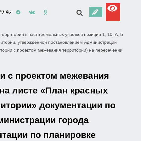
79-45
ерритории в части земельных участков позиции 1, 10, А, Б
рритории, утвержденной постановлением Администрации
итории с проектом межевания территории) на пересечении
ии с проектом межевания
 на листе «План красных
ритории» документации по
министрации города
нтации по планировке