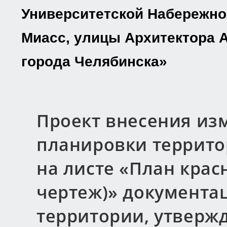
Университетской Набережной
Миасс, улицы Архитектора 
города Челябинска»
Проект внесения из
планировки территор
на листе «План крас
чертеж)» документа
территории, утверж