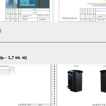
)
- 1,7 кв. м)