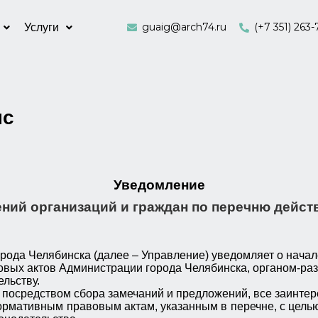
guaig@arch74.ru
(+7 351) 263-
Услуги
нс
Уведомление
ений организаций и граждан по перечню дей
рода Челябинска (далее – Управление) уведомляет о начал
вых актов Администрации города Челябинска, органом-раз
льству.
 посредством сбора замечаний и предложений, все заинте
ормативным правовым актам, указанным в перечне, с цель