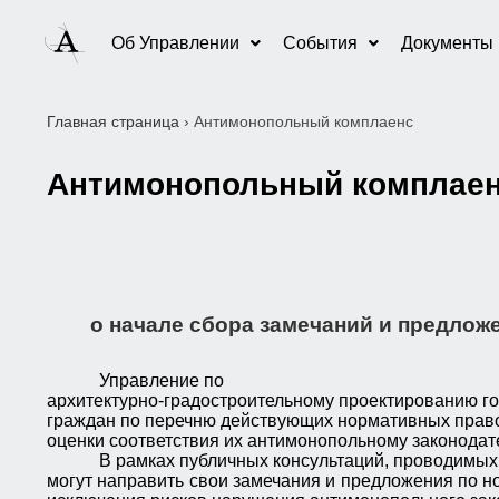
Об Управлении
События
Документы
Главная страница
›
Антимонопольный комплаeнс
Антимонопольный комплаe
о начале сбора замечаний и предлож
Управление по
архитектурно-градостроительному проектированию го
граждан по перечню действующих нормативных право
оценки соответствия их антимонопольному законодате
В рамках публичных консультаций, проводимых
могут направить свои замечания и предложения по н